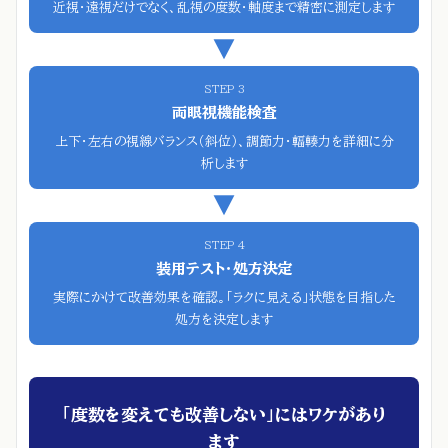
近視・遠視だけでなく、乱視の度数・軸度まで精密に測定します
▼
STEP 3
両眼視機能検査
上下・左右の視線バランス（斜位）、調節力・輻輳力を詳細に分
析します
▼
STEP 4
装用テスト・処方決定
実際にかけて改善効果を確認。「ラクに見える」状態を目指した
処方を決定します
「度数を変えても改善しない」にはワケがあり
ます