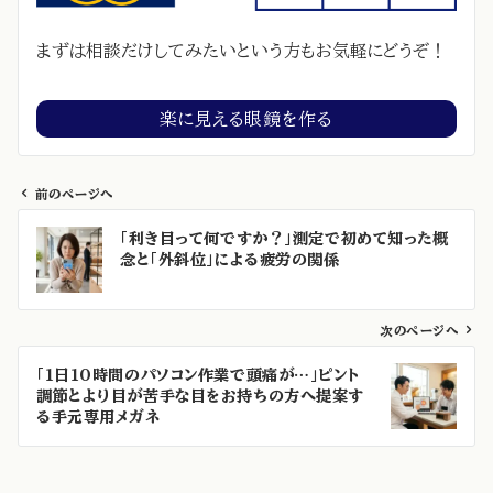
まずは相談だけしてみたいという方もお気軽にどうぞ！
楽に見える眼鏡を作る
前のページへ
投
「利き目って何ですか？」測定で初めて知った概
稿
念と「外斜位」による疲労の関係
ナ
ビ
ゲ
次のページへ
ー
「1日10時間のパソコン作業で頭痛が…」ピント
シ
調節とより目が苦手な目をお持ちの方へ提案す
ョ
る手元専用メガネ
ン