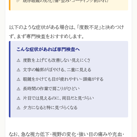
✅
既存眼鏡の劣化（傷・歪み・コーティング剥がれ）
以下のような症状がある場合は、「度数不足」と決めつけ
ず、まず専門検査をおすすめします。
こんな症状があれば専門検査へ
⚠️
度数を上げても改善しない見えにくさ
⚠️
文字の輪郭がぼやける、二重に見える
⚠️
眼鏡をかけても目が疲れやすい・頭痛がする
⚠️
長時間の作業で肩こりがひどい
⚠️
片目では見えるのに、両目だと見づらい
⚠️
夕方になると特に見づらくなる
なお、急な視力低下・視野の変化・強い目の痛みや充血・