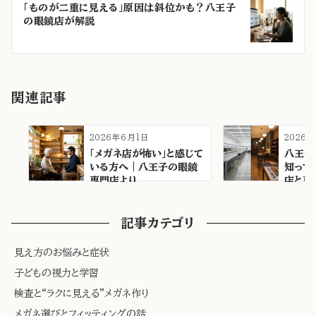
「ものが二重に見える」原因は斜位かも？八王子
シ
の眼鏡店が解説
ョ
ン
関連記事
2026年6月1日
2026
「メガネ店が怖い」と感じて
八王子
いる方へ｜八王子の眼鏡
知って
専門店より
店と専
記事カテゴリ
見え方のお悩みと症状
子どもの視力と学習
検査と“ラクに見える”メガネ作り
メガネ選びとフィッティングの話