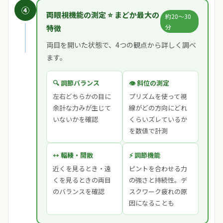
④
両眼視機能の測定 ⭐ まどか最大の
約20〜30
分
特徴
両目を開いた状態で、4つの観点から詳しく調べ
ます。
🔍 調節バランス
👁️ 斜位の測定
左右どちらかの目に
プリズムを使って視
余計な力みが生じて
線がどの方向にどれ
いないかを確認
くらいズレているか
を数値で計測
↔️ 輻輳・開散
⚡ 調節機能
近くを見るとき・遠
ピントを合わせる力
くを見るときの両目
の強さと持続性。デ
のバランスを確認
スクワーク疲れの原
因になることも