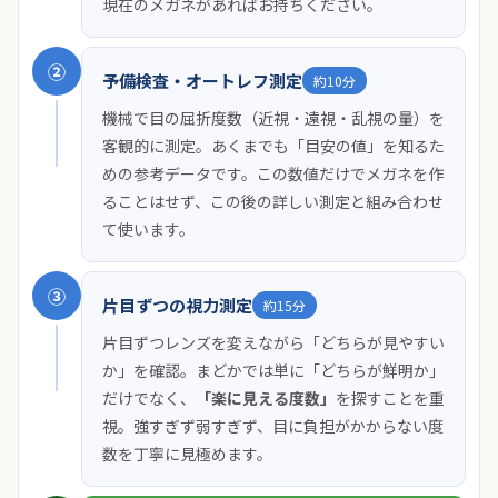
現在のメガネがあればお持ちください。
②
予備検査・オートレフ測定
約10分
機械で目の屈折度数（近視・遠視・乱視の量）を
客観的に測定。あくまでも「目安の値」を知るた
めの参考データです。この数値だけでメガネを作
ることはせず、この後の詳しい測定と組み合わせ
て使います。
③
片目ずつの視力測定
約15分
片目ずつレンズを変えながら「どちらが見やすい
か」を確認。まどかでは単に「どちらが鮮明か」
だけでなく、
「楽に見える度数」
を探すことを重
視。強すぎず弱すぎず、目に負担がかからない度
数を丁寧に見極めます。