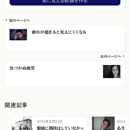
楽に見える眼鏡を作る
前のページへ
投
疲れが溜まると見えにくくなる
稿
ナ
ビ
ゲ
次のページへ
ー
気づかぬ疲労
シ
ョ
ン
関連記事
2021年4月21日
2021年
眼鏡に期待はしていなかっ
あきら