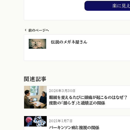
楽に見
前のページへ
投
伝説のメガネ屋さん
稿
ナ
ビ
ゲ
ー
関連記事
シ
ョ
2026年3月30日
ン
眼鏡を変えるたびに頭痛が起こるのはなぜ？
度数の「揺らぎ」と過矯正の関係
2021年1月7日
パーキンソン病と複視の関係