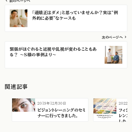
前のページへ
投
「過矯正はダメ」と思っていませんか？実は“例
稿
外的に必要”なケースも
ナ
ビ
ゲ
次のページへ
ー
緊張がほぐれると近視や乱視が変わることもあ
シ
る？ ～S様の事例より～
ョ
ン
関連記事
2019年12月30日
2022
ビジョントレーニングのセミ
フィジ
ナーに行ってきました。
レンズ
した！