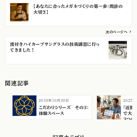
投
【あなたに合ったメガネづくりの第一歩：問診の
稿
大切さ】
ナ
ビ
ゲ
次のページへ
ー
度付きハイカーブサングラスの技術講習に行っ
シ
てきました！
ョ
ン
関連記事
2019年10月30日
2025年
こだわりシリーズ その3：
「近視
体験スペース
で大丈
3つの
視…