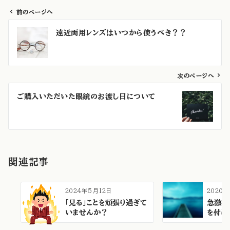
前のページへ
投
遠近両用レンズはいつから使うべき？？
稿
ナ
ビ
ゲ
次のページへ
ー
ご購入いただいた眼鏡のお渡し日について
シ
ョ
ン
関連記事
2024年5月12日
2020
「見る」ことを頑張り過ぎて
急激な
いませんか？
を付け