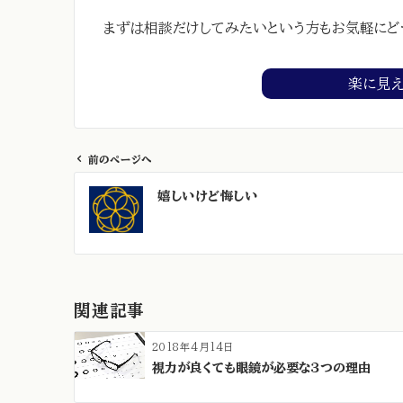
まずは相談だけしてみたいという方もお気軽にど
楽に見
前のページへ
投
嬉しいけど悔しい
稿
ナ
ビ
ゲ
ー
関連記事
シ
ョ
2018年4月14日
ン
視力が良くても眼鏡が必要な３つの理由