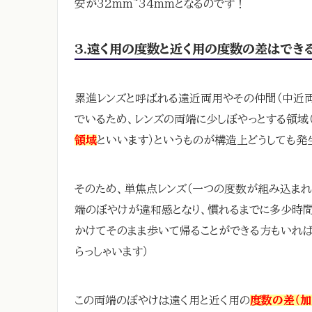
安が32mm~34mmとなるのです！
3.遠く用の度数と近く用の度数の差はでき
累進レンズと呼ばれる遠近両用やその仲間（中近
でいるため、レンズの両端に少しぼやっとする領域
領域
といいます）というものが構造上どうしても発
そのため、単焦点レンズ（一つの度数が組み込まれ
端のぼやけが違和感となり、慣れるまでに多少時間
かけてそのまま歩いて帰ることができる方もいれ
らっしゃいます）
この両端のぼやけは遠く用と近く用の
度数の差（加