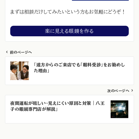
まずは相談だけしてみたいという方もお気軽にどうぞ！
楽に見える眼鏡を作る
前のページへ
投
「遠方からのご来店でも「眼科受診」をお勧めし
稿
た理由」
ナ
ビ
ゲ
次のページへ
ー
夜間運転が眩しい・見えにくい原因と対策｜八王
シ
子の眼鏡専門店が解説」
ョ
ン