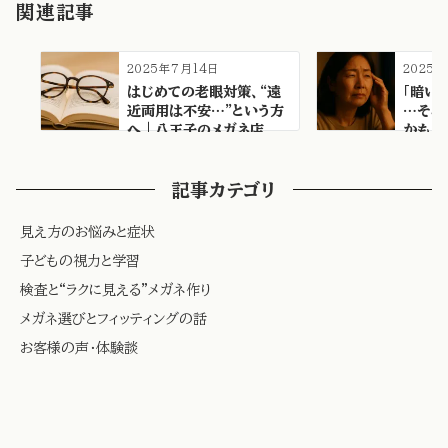
関連記事
2025年7月14日
2025
はじめての老眼対策、“遠
「暗い
近両用は不安…”という方
…それ
へ｜八王子のメガネ店
かも？
ま…
記事カテゴリ
見え方のお悩みと症状
子どもの視力と学習
検査と“ラクに見える”メガネ作り
メガネ選びとフィッティングの話
お客様の声・体験談