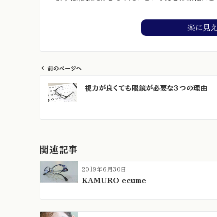
楽に見
前のページへ
投
視力が良くても眼鏡が必要な３つの理由
稿
ナ
ビ
ゲ
ー
関連記事
シ
ョ
2019年6月30日
ン
KAMURO ecume