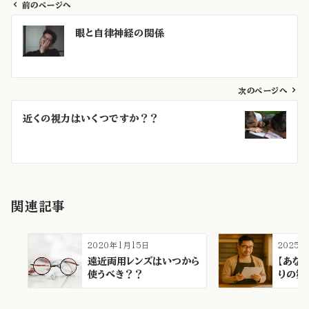
前のページへ
投
眼と自律神経の関係
稿
ナ
ビ
ゲ
次のページへ
ー
近くの視力はいくつですか？？
シ
ョ
ン
関連記事
2020年1月15日
2025
遠近両用レンズはいつから
【あな
使うべき？？
りの第