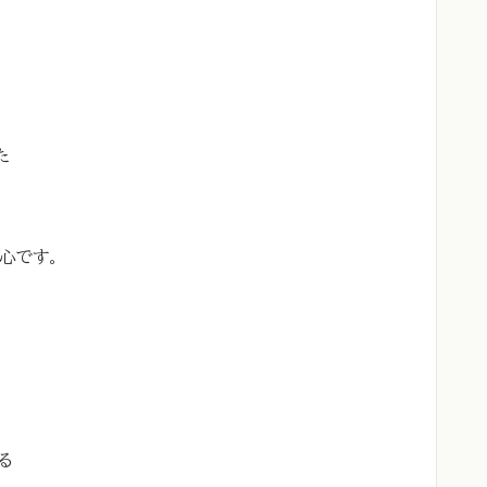
た
心です。
る