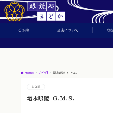
ご予約
当店について
取
Home
未分類
増永眼鏡 G.M.S.
未分類
増永眼鏡 G.M.S.