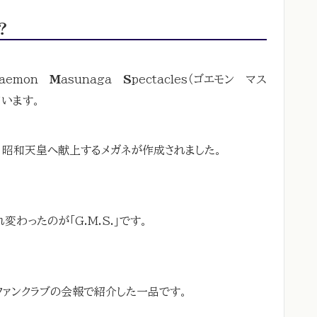
？
zaemon
M
asunaga
S
pectacles（ゴエモン マス
ています。
、昭和天皇へ献上するメガネが作成されました。
わったのが「G.M.S.」です。
ファンクラブの会報で紹介した一品です。