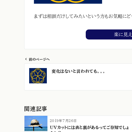
まずは相談だけしてみたいという方もお気軽にど
楽に見
前のページへ
投
変化はないと言われても。。。
稿
ナ
ビ
ゲ
ー
関連記事
シ
ョ
2019年7月26日
ン
UVカットには表と裏があるってご存知でしょ