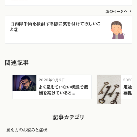
ビ
ゲ
次のページへ
ー
白内障手術を検討する際に気を付けて欲しいこ
シ
と②
ョ
ン
関連記事
2020年9月6日
2020
よく見えていない状態で我
用途に
慢を続けていると...
要性
記事カテゴリ
見え方のお悩みと症状