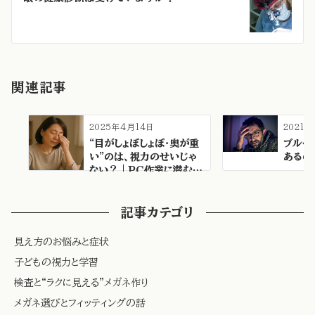
シ
ョ
ン
関連記事
2025年4月14日
2021年
“目がしょぼしょぼ・奥が重
ブルー
い”のは、視力のせいじゃ
あるの
ない？｜PC作業に潜む…
記事カテゴリ
見え方のお悩みと症状
子どもの視力と学習
検査と“ラクに見える”メガネ作り
メガネ選びとフィッティングの話