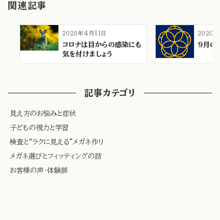
関連記事
2020年4月11日
2020
コロナは目からの感染にも
9月の
気を付けましょう
記事カテゴリ
見え方のお悩みと症状
子どもの視力と学習
検査と“ラクに見える”メガネ作り
メガネ選びとフィッティングの話
お客様の声・体験談