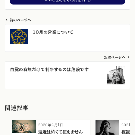
前のページへ
投
10月の営業について
稿
ナ
ビ
ゲ
次のページへ
ー
自覚の有無だけで判断するのは危険です
シ
ョ
ン
関連記事
2020年2月1日
2021
遠近は怖くて使えません
複視は