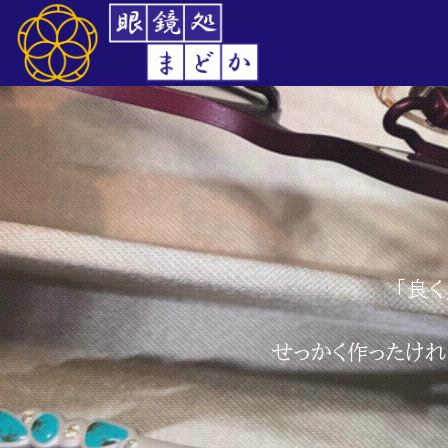
「良
せっかく作ったけれ